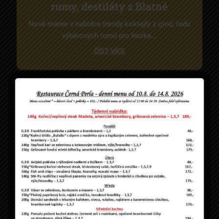
rumy, destiláty z Blatné
Nově máme v nabídce trendy koktejly z ginů, řadu
výběrových rumů pro hezké...
ČÍST VÍCE
Valentýnské menu 14.-16.2.2025
Valentýnské menu 2025 Přijďte si užít večer plný
lásky a dorého...
ČÍST VÍCE
Řízkový víkend 7.-9.2.2025