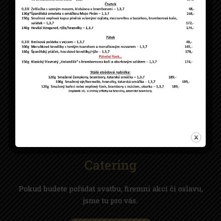
Rezervace přijímáme mailem na info@cerna-
perla.cz nebo na tel....
ČÍST VÍCE
Více zde
Catering
Pokud budete pořádat svatbu, firemní akci či oslavu,
jsme tu pro vás.