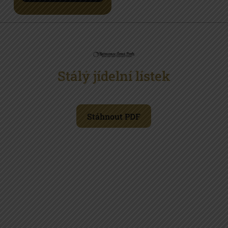
Stálý jídelní lístek
Stáhnout PDF