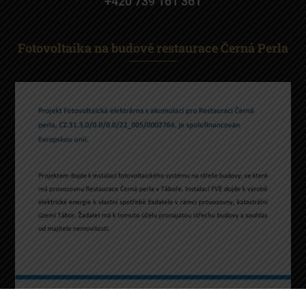
+420 739 161 361
Fotovoltaika na budově restaurace Černá Perla