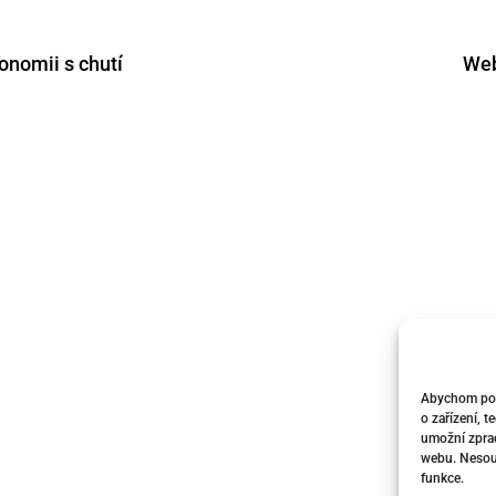
onomii s chutí
Web
Abychom posk
o zařízení, 
umožní zprac
webu. Nesouh
funkce.