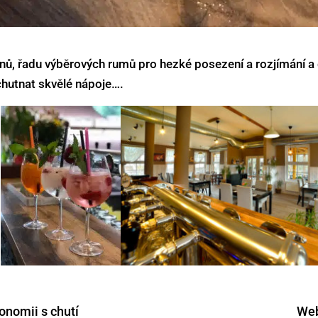
nů, řadu výběrových rumů pro hezké posezení a rozjímání a
ychutnat skvělé nápoje….
onomii s chutí
Web