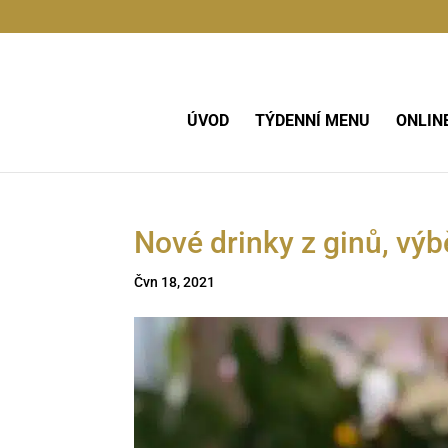
ÚVOD
TÝDENNÍ MENU
ONLIN
Nové drinky z ginů, výb
Čvn 18, 2021