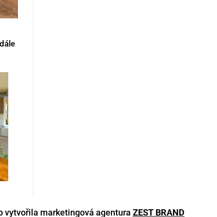
 dále
 vytvořila marketingová agentura
ZEST BRAND