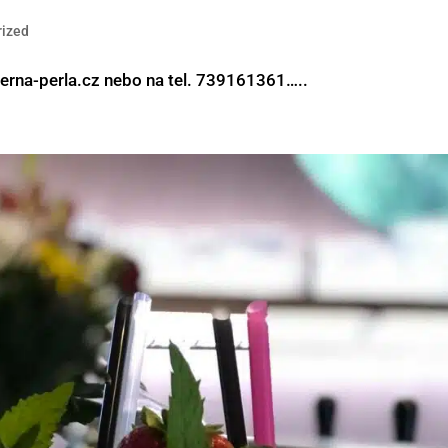
rized
erna-perla.cz nebo na tel. 739161361…..