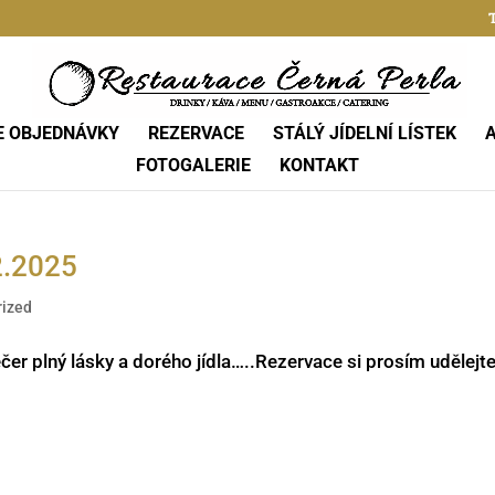
T
E OBJEDNÁVKY
REZERVACE
STÁLÝ JÍDELNÍ LÍSTEK
FOTOGALERIE
KONTAKT
2.2025
rized
er plný lásky a dorého jídla…..Rezervace si prosím udělejt
5