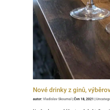
Nové drinky z ginů, výběrov
autor:
Vladislav Skoumal
|
Čvn 18, 2021
|
Uncateg