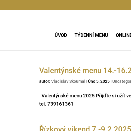
ÚVOD
TÝDENNÍ MENU
ONLIN
Valentýnské menu 14.-16.
autor:
Vladislav Skoumal
|
Úno 5, 2025
|
Uncatego
Valentýnské menu 2025 Přijďte si užít več
tel. 739161361
Řízkový víkend 7.-9.2.202