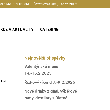
el.: +420 739 161 361
Šafaříkova 3123, Tábor 39002
AKCE A AKTUALITY
CATERING
Nejnovější příspěvky
Valentýnské menu
14.-16.2.2025
e na
Řízkový víkend 7.-9.2.2025
Nové drinky z ginů, výběrové
rumy, destiláty z Blatné